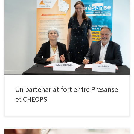
PRÉSANSE et CHEOPS s’engagent en faveur de l’insertion
professionnelle et du maintien en emploi des personnes en
situation de handicap. Le 13 juin, au Siège de PÔLE SANTÉ
TRAVAIL, Luc Baijot -Président de PRÉSANSE Hauts-de-France- et
Sylvie Cheynel -Présidente de CHEOPS Hauts-de-France- ont signé
une convention de partenariat visant à : renforcer déjà […]
Un partenariat fort entre Presanse
et CHEOPS