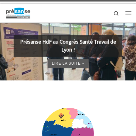
Skip to content
Search
Me
Présanse HdF au Congrès Santé Travail de
Lyon !
LIRE LA SUITE »