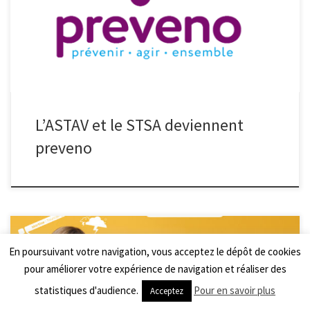
des 9 500 entreprises et des 115 000 salariés du Hainaut. À cette
occasion, découvrez en vidéo la nouvelle identité graphique de
preveno qui a été […]
L’ASTAV et le STSA deviennent
preveno
En poursuivant votre navigation, vous acceptez le dépôt de cookies
pour améliorer votre expérience de navigation et réaliser des
Changement d’emploi, départ à la retraite, difficulté de
recrutement… Dans une entreprise, fidéliser ses salariés et attirer
statistiques d'audience.
Pour en savoir plus
Acceptez
de nouvelles recrues sont parfois de véritables défis ! Aujourd’hui,