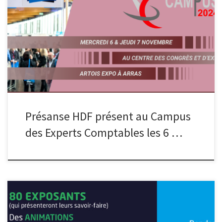
Présanse Hauts-de-France et ses Services de Prévention et Santé
au Travail participeront au Campus des Experts Comptables les 6
et 7 novembre prochain à Artois Expo (Saint Laurent Blangy). A
cette occasion, nos conseillers seront présents sur stand et
animeront un atelier : « Comment orienter vos clients sur les
enjeux de prévention […]
Présanse HDF présent au Campus
des Experts Comptables les 6 …
A l’occasion de l’évènement anniversaire « Les 25 ans du MASE »