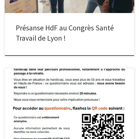
Présanse HdF au Congrès Santé
Travail de Lyon !
Les services de Présanse Hauts-de-France s’associe au
Gérontopôle Hauts-de-France et relaient l𝗲 𝗾𝘂𝗲𝘀𝘁𝗶𝗼𝗻𝗻𝗮𝗶𝗿𝗲
𝗱𝘂 𝗣𝗿𝗼𝗷𝗲𝘁 𝗣𝗛𝗔𝗥𝗘 Le projet PHARE vise à mieux comprendre
les besoins des personnes en situation de handicap en contrat de
droit privé en fin de carrière ou à la retraite. Dans ce cadre, un
questionnaire a […]