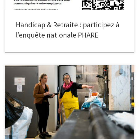
Handicap & Retraite : participez à
l’enquête nationale PHARE
(Extrait de l’article de l’ISTNF ; retrouvez l’article complet ici :
https://istnf.fr/actu-306/eviter-toute-alteration-de-la-sante-des-
travailleurs-du-fait-de-leur-travail) La loi du 11 octobre 1946 a
organisé la médecine du travail en France, en affirmant, dans un
premier temps, le rôle « exclusivement préventif » des médecins
du travail pour éviter toute altération de la santé des travailleurs
[…]