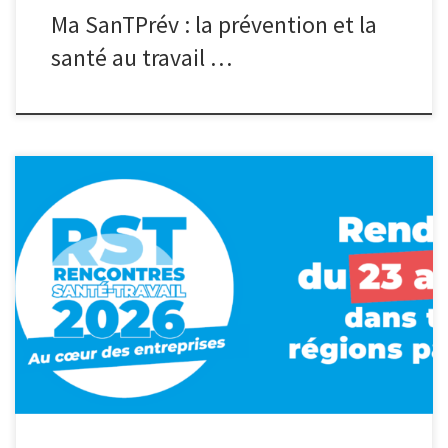
Ma SanTPrév : la prévention et la
santé au travail …
Les Rencontres Santé Travail Présanse sont de retour dans les
Hauts-de-France ! Cette année, direction « au cœur des
entreprises » ! Les Services de Prévention et de Santé au Travail
de la région vous donnent ainsi rendez-vous :
Mardi 24 mars,
de 9h à 12h pour un événement organisé par l’AST pour les
agences d’intérim. […]