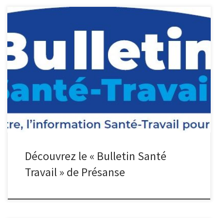
Découvrez le premier numéro du « Bulletin Santé Travail » de
Présanse, une lettre trimestrielle à destination des décideurs !
Actualités Santé-Travail du moment, vision factuelle et quantitative
des progrès réalisés par les services avec des chiffres-clés issus de
nos rapports de branche comme les enquêtes DGT, témoignages
d’adhérents… presanse_bulletin_sante_travail_n1
Découvrez le « Bulletin Santé
Travail » de Présanse