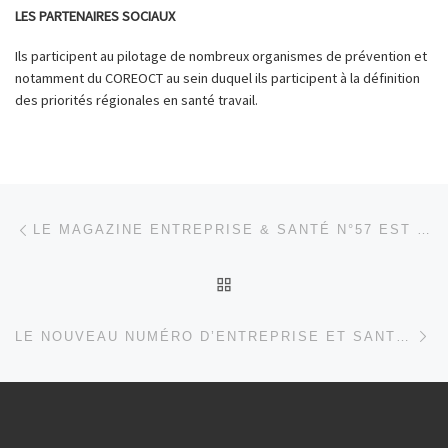
LES PARTENAIRES SOCIAUX
Ils participent au pilotage de nombreux organismes de prévention et
notamment du COREOCT au sein duquel ils participent à la définition
des priorités régionales en santé travail.
Parcourir les articles
Article précédent
LE MAGAZINE ENTREPRISE & SANTÉ N°57 EST DISPONIBLE
RETOUR À LA LISTE DES
Ar
LE NOUVEAU NUMÉRO D’ENTREPRISE ET SANTÉ EST EN LIGNE !