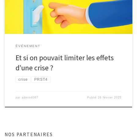
multiples, même si on ne peut pas les éviter totalement, on peut
s’y préparer pour mieux y faire face. ✔ Et quoi de plus concret […]
ÉVÉNEMENT
Et si on pouvait limiter les effets
d’une crise ?
crise
PRST4
par
admin4067
Publié
26 février 2025
NOS PARTENAIRES