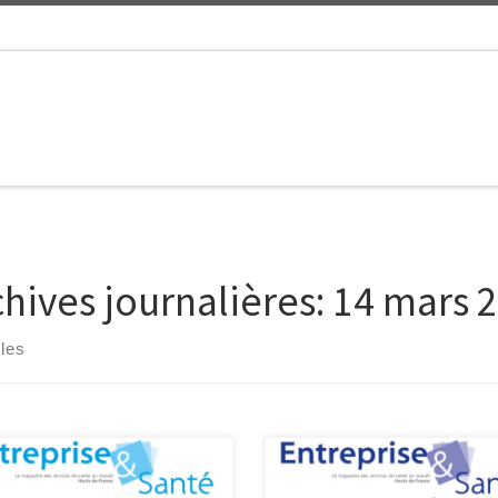
chives journalières:
14 mars 
cles
agazine des services de santé au
Le magazine des services de san
il du Nord – Pas de Calais –
travail du Nord – Pas de Calais –