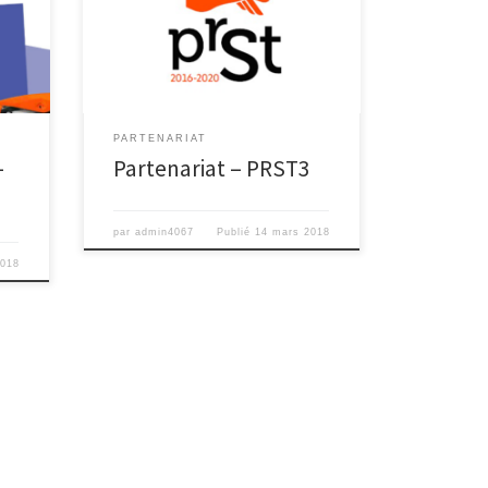
France. le 3ème Plan régional santé
ar
au travail (PRST 3) a pour objectif de
définir la politique régionale de santé
 TPE
au travail pour la période 2016-2020
dans les Hauts-de-France.
/ Le
PARTENARIAT
 et
–
Partenariat – PRST3
par
admin4067
Publié
14 mars 2018
2018