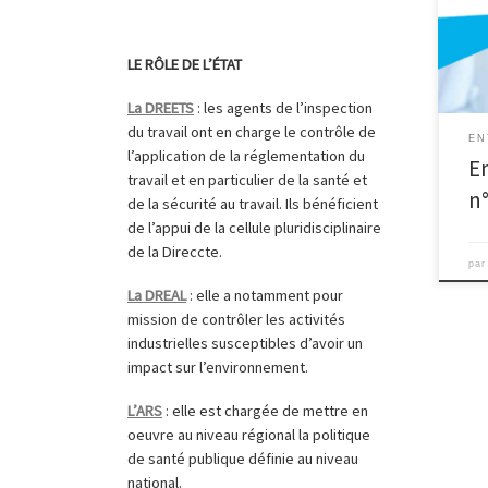
Picar
Sant
voie
LE RÔLE DE L’ÉTAT
entr
et de
La DREETS
: les agents de l’inspection
: ht
du travail ont en charge le contrôle de
EN
dern
l’application de la réglementation du
E
2017
travail et en particulier de la santé et
n
de la sécurité au travail. Ils bénéficient
de l’appui de la cellule pluridisciplinaire
de la Direccte.
pa
La DREAL
: elle a notamment pour
mission de contrôler les activités
industrielles susceptibles d’avoir un
impact sur l’environnement.
L’ARS
: elle est chargée de mettre en
oeuvre au niveau régional la politique
de santé publique définie au niveau
national.