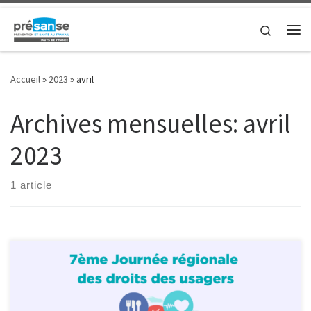
Skip to content
Search
Me
Accueil
»
2023
»
avril
Archives mensuelles:
avril
2023
1 article
Le 13 avril 2023, Présanse Hauts-de-France a participé à la 7ème