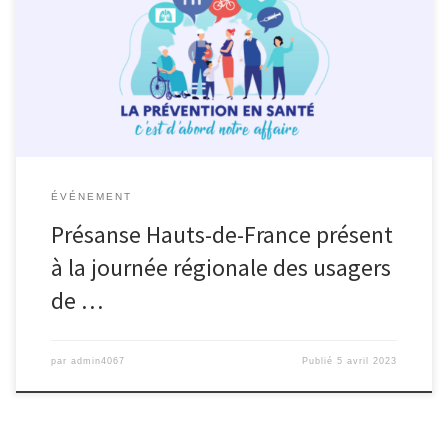
journée régionale des usagers de la santé organisée par l’ARS
(Agence régionale de santé) et consacrée à la thématique : « La
prévention en santé c’est d’abord notre affaire ». A cette
occasion, l’ASMIS, Médisis et Presoa ont tenu un stand […]
ÉVÉNEMENT
Présanse Hauts-de-France présent
à la journée régionale des usagers
de …
par
admin4067
Publié
5 avril 2023